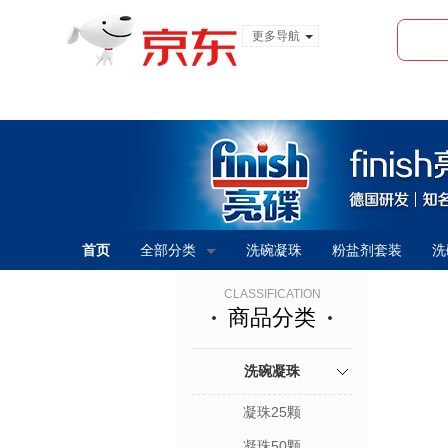
更多导航
服装城
食品
金融
首页
全部分类
洗碗凝珠
粉盐剂套装
洗
CLASSIFICATION
商品分类
洗碗凝珠
凝珠25颗
凝珠50颗